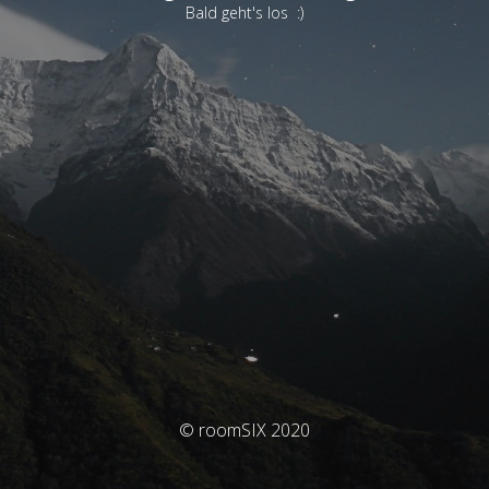
Bald geht's los :)
© roomSIX 2020